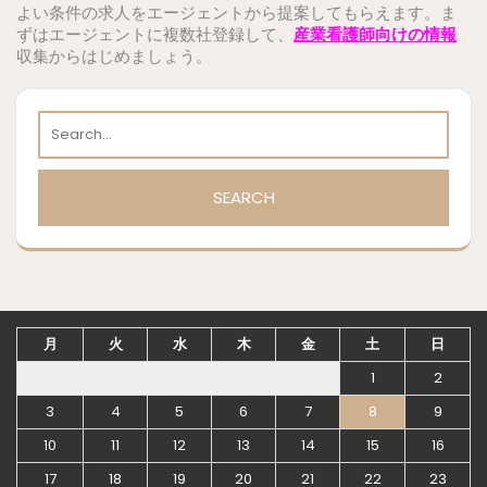
よい条件の求人をエージェントから提案してもらえます。ま
ずはエージェントに複数社登録して、
産業看護師向けの情報
収集からはじめましょう。
月
火
水
木
金
土
日
1
2
3
4
5
6
7
8
9
10
11
12
13
14
15
16
17
18
19
20
21
22
23