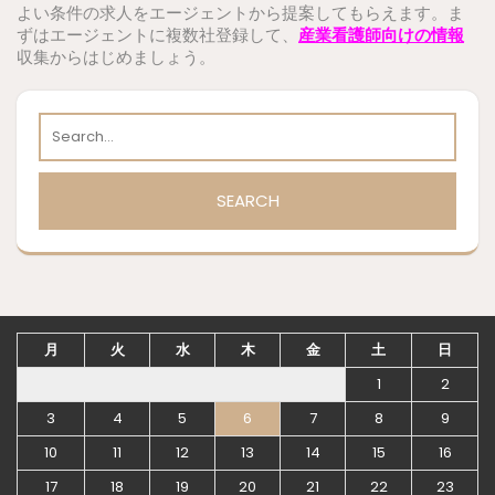
よい条件の求人をエージェントから提案してもらえます。ま
ずはエージェントに複数社登録して、
産業看護師向けの情報
収集からはじめましょう。
月
火
水
木
金
土
日
1
2
3
4
5
6
7
8
9
10
11
12
13
14
15
16
17
18
19
20
21
22
23