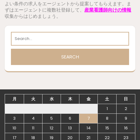
よい条件の求人をエージェントから提案してもらえます。ま
ずはエージェントに複数社登録して、
産業看護師向けの情報
収集からはじめましょう。
月
火
水
木
金
土
日
1
2
3
4
5
6
7
8
9
10
11
12
13
14
15
16
17
18
19
20
21
22
23