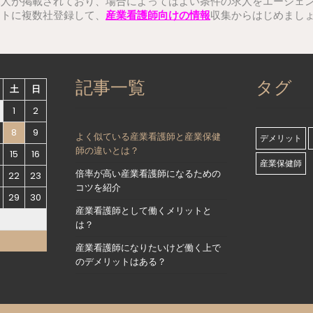
求人が掲載されており、場合によってはよい条件の求人をエージェ
ントに複数社登録して、
産業看護師向けの情報
収集からはじめまし
記事一覧
タグ
土
日
1
2
8
9
よく似ている産業看護師と産業保健
デメリット
師の違いとは？
15
16
産業保健師
倍率が高い産業看護師になるための
22
23
コツを紹介
29
30
産業看護師として働くメリットと
は？
産業看護師になりたいけど働く上で
のデメリットはある？