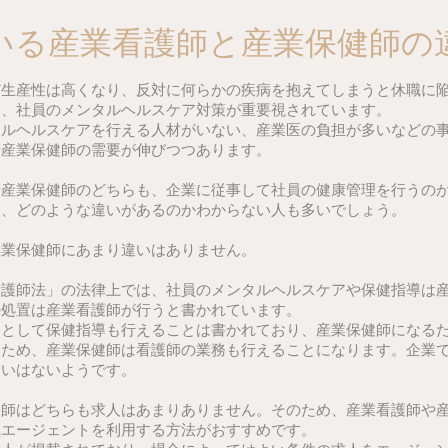
いる産業看護師と産業保健師の
ど生産性は高くなり、反対に何らかの疾病を抱えてしまうと休職に
ら、社員のメンタルヘルスケア対策が重要視されています。
タルヘルスケアを行える人材がいない、産業医の負担が多いなどの
や産業保健師の需要が伸びつつあります。
や産業保健師のどちらも、企業に従事して社員の健康管理を行うの
ら、どのような違いがあるのかわからない人も多いでしょう。
産業保健師にあまり違いはありません。
看護師法」の法律上では、社員のメンタルヘルスケアや保健指導は
の処置は産業看護師が行うと書かれています。
務として保健指導も行えることは書かれており、産業保健師になる
なため、産業保健師は看護師の業務も行えることになります。企業
違いはないようです。
健師はどちらも求人はあまりありません。そのため、産業看護師や
職エージェントを利用する方法がおすすめです。